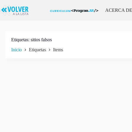
Saltar
al
ACERCA D
contenido
Etiquetas
sitios falsos
Inicio
Etiquetas
Items