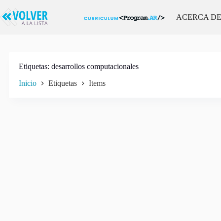
Saltar
al
ACERCA D
contenido
Etiquetas
desarrollos computacionales
Inicio
Etiquetas
Items